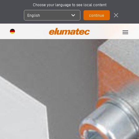
Choose your language to see local content
expand_more
close
English
menu