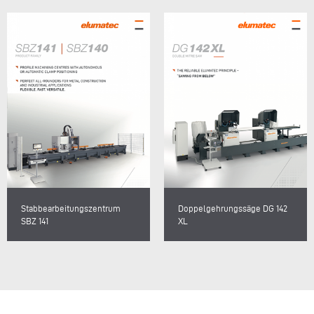
Stabbearbeitungszentrum
Doppelgehrungssäge DG 142
SBZ 141
XL