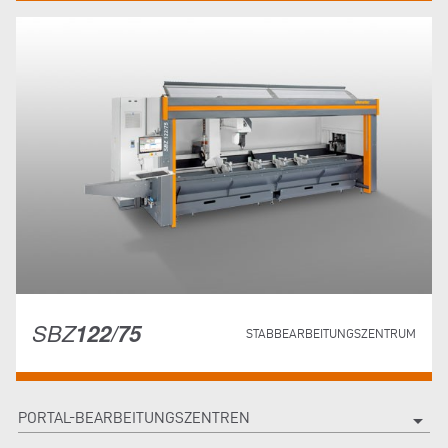
SBZ
122/75
STABBEARBEITUNGSZENTRUM
PORTAL-BEARBEITUNGSZENTREN
arrow_drop_down