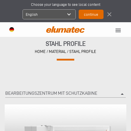
Choose your language to see local content
expand_more
close
English
menu
STAHL PROFILE
HOME
/
MATERIAL
/
STAHL PROFILE
BEARBEITUNGSZENTRUM MIT SCHUTZKABINE
arrow_drop_up