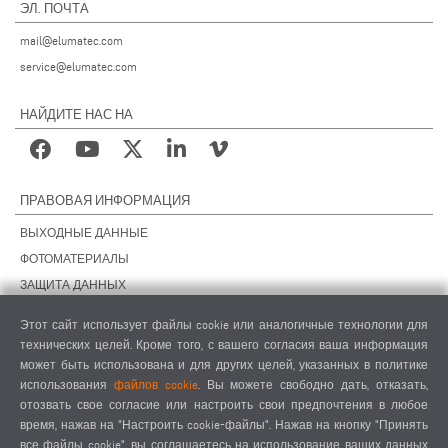
ЭЛ. ПОЧТА
mail@elumatec.com
service@elumatec.com
НАЙДИТЕ НАС НА
ПРАВОВАЯ ИНФОРМАЦИЯ
ВЫХОДНЫЕ ДАННЫЕ
ФОТОМАТЕРИАЛЫ
ЗАЩИТА ДАННЫХ
ЗАЩИТА ДАННЫХ, ЗАРУБЕЖНЫЕ ПОДРАЗДЕЛЕНИЯ
Этот сайт использует файлы cookie или аналогичные технологии для
ОБЩИЕ УСЛОВИЯ СДЕЛОК
технических целей. Кроме того, с вашего согласия ваша информация
ОБЩИЕ УСЛОВИЯ ПРОДАЖИ
может быть использована и для других целей, указанных в политике
использования
файлов cookie
. Вы можете свободно дать, отказать,
НАСТРОЙКИ COOKIES
отозвать свое согласие или настроить свои предпочтения в любое
КОДЕКС ПОВЕДЕНИЯ ПОСТАВЩИКОВ
время, нажав на "Настроить cookie-файлы". Нажав на кнопку "Принять
все файлы cookie", вы соглашаетесь на использование ваших данных