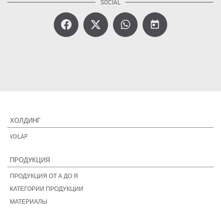
today
ХОЛДИНГ
VOILÀP
ПРОДУКЦИЯ
ПРОДУКЦИЯ ОТ А ДО Я
КАТЕГОРИИ ПРОДУКЦИИ
МАТЕРИАЛЫ