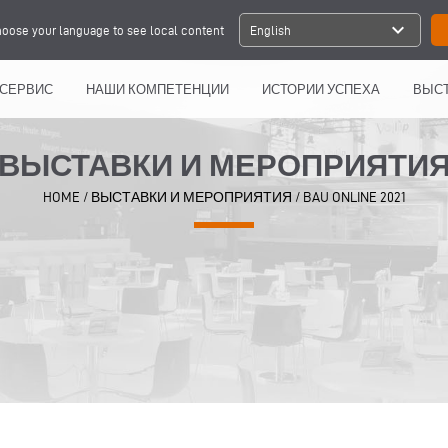
expand_more
oose your language to see local content
English
СЕРВИС
НАШИ КОМПЕТЕНЦИИ
ИСТОРИИ УСПЕХА
ВЫСТ
ВЫСТАВКИ И МЕРОПРИЯТИ
HOME
/
ВЫСТАВКИ И МЕРОПРИЯТИЯ
/
BAU ONLINE 2021