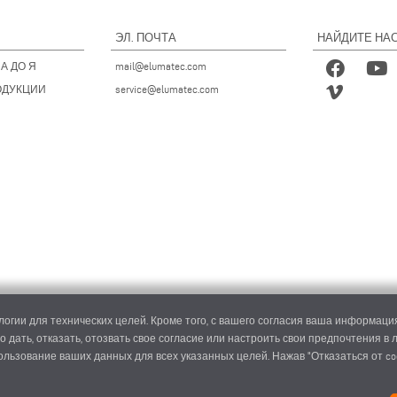
ЭЛ. ПОЧТА
НАЙДИТЕ НАС
А ДО Я
mail@elumatec.com
ОДУКЦИИ
service@elumatec.com
огии для технических целей. Кроме того, с вашего согласия ваша информация
о дать, отказать, отозвать свое согласие или настроить свои предпочтения в
пользование ваших данных для всех указанных целей. Нажав "Отказаться от co
ec AG - Pinacher Straße 61 - 75417 Mühlacker - Германия - Телефон
+49 7041-14 0
-
mail@elumat