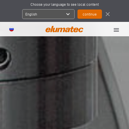
Choose your language to see local content
expand_more
close
English
menu