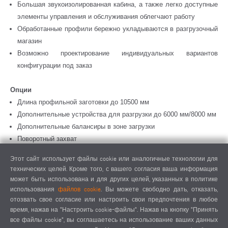
Большая звукоизолированная кабина, а также легко доступные
элементы управления и обслуживания облегчают работу
Обработанные профили бережно укладываются в разгрузочный
магазин
Возможно проектирование индивидуальных вариантов
конфигурации под заказ
Опции
Длина профильной заготовки до 10500 мм
Дополнительные устройства для разгрузки до 6000 мм/8000 мм
Дополнительные балансиры в зоне загрузки
Поворотный захват
Принтер этикеток
Этот сайт использует файлы cookie или аналогичные технологии для
Вытяжное устройство
технических целей. Кроме того, с вашего согласия ваша информация
Кондиционер, распределительный шкаф для температуры
может быть использована и для других целей, указанных в политике
окружающей среды < 35 °C
использования
файлов cookie
. Вы можете свободно дать, отказать,
отозвать свое согласие или настроить свои предпочтения в любое
Инструменты
время, нажав на "Настроить cookie-файлы". Нажав на кнопку "Принять
Пильные диски
все файлы cookie", вы соглашаетесь на использование ваших данных