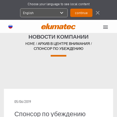
Choose your language to see local content
expand_more
close
English
menu
НОВОСТИ КОМПАНИИ
HOME
/
АРХИВ В ЦЕНТРЕ ВНИМАНИЯ
/
СПОНСОР ПО УБЕЖДЕНИЮ
05/06/2019
Спонсор по убеждению