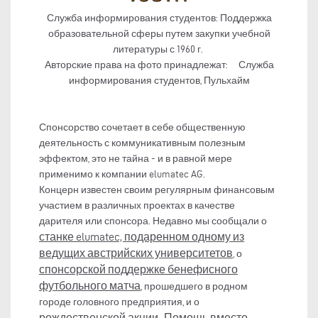
Служба информирования студентов: Поддержка
образовательной сферы путем закупки учебной
литературы с 1960 г.
Авторские права на фото принадлежат: Служба
информирования студентов, Пульхайм
Спонсорство сочетает в себе общественную
деятельность с коммуникативным полезным
эффектом, это не тайна - и в равной мере
применимо к компании elumatec AG.
Концерн известен своим регулярным финансовым
участием в различных проектах в качестве
дарителя или спонсора. Недавно мы сообщали о
станке elumatec, подаренном одному из
ведущих австрийских университетов
, о
спонсорской поддержке бенефисного
футбольного матча
, прошедшего в родном
городе головного предприятия, и о
рождественской акции „Помощь вместо