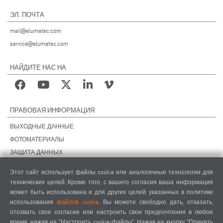
ЭЛ. ПОЧТА
mail@elumatec.com
service@elumatec.com
НАЙДИТЕ НАС НА
ПРАВОВАЯ ИНФОРМАЦИЯ
ВЫХОДНЫЕ ДАННЫЕ
ФОТОМАТЕРИАЛЫ
ЗАЩИТА ДАННЫХ
ЗАЩИТА ДАННЫХ, ЗАРУБЕЖНЫЕ ПОДРАЗДЕЛЕНИЯ
Этот сайт использует файлы cookie или аналогичные технологии для
ОБЩИЕ УСЛОВИЯ СДЕЛОК
технических целей. Кроме того, с вашего согласия ваша информация
ОБЩИЕ УСЛОВИЯ ПРОДАЖИ
может быть использована и для других целей, указанных в политике
использования
файлов cookie
. Вы можете свободно дать, отказать,
НАСТРОЙКИ COOKIES
отозвать свое согласие или настроить свои предпочтения в любое
КОДЕКС ПОВЕДЕНИЯ ПОСТАВЩИКОВ
время, нажав на "Настроить cookie-файлы". Нажав на кнопку "Принять