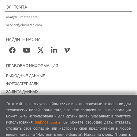
ЭЛ. ПОЧТА
mail@elumatec.com
service@elumatec.com
НАЙДИТЕ НАС НА
ПРАВОВАЯ ИНФОРМАЦИЯ
ВЫХОДНЫЕ ДАННЫЕ
ФОТОМАТЕРИАЛЫ
ЗАЩИТА ДАННЫХ
ЗАЩИТА ДАННЫХ, ЗАРУБЕЖНЫЕ ПОДРАЗДЕЛЕНИЯ
Этот сайт использует файлы cookie или аналогичные технологии для
ОБЩИЕ УСЛОВИЯ СДЕЛОК
технических целей. Кроме того, с вашего согласия ваша информация
ОБЩИЕ УСЛОВИЯ ПРОДАЖИ
может быть использована и для других целей, указанных в политике
использования
файлов cookie
. Вы можете свободно дать, отказать,
НАСТРОЙКИ COOKIES
отозвать свое согласие или настроить свои предпочтения в любое
КОДЕКС ПОВЕДЕНИЯ ПОСТАВЩИКОВ
время, нажав на "Настроить cookie-файлы". Нажав на кнопку "Принять