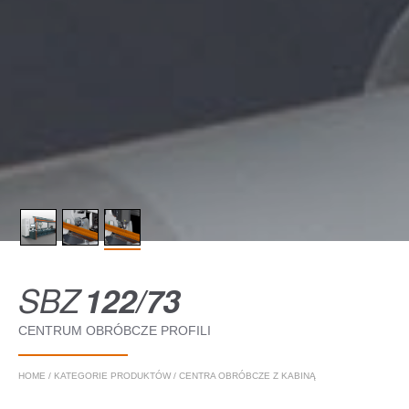
SBZ
122/73
CENTRUM OBRÓBCZE PROFILI
HOME
/
KATEGORIE PRODUKTÓW
/
CENTRA OBRÓBCZE Z KABINĄ