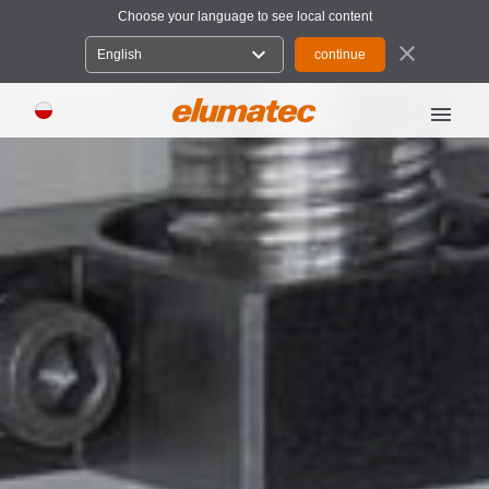
Choose your language to see local content
close
expand_more
English
menu