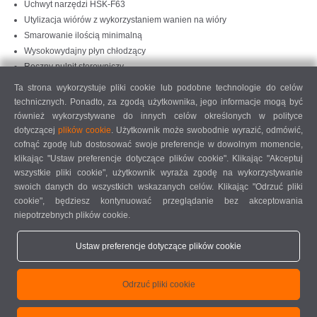
Uchwyt narzędzi HSK-F63
Utylizacja wiórów z wykorzystaniem wanien na wióry
Smarowanie ilością minimalną
Wysokowydajny płyn chłodzący
Ręczny pulpit sterowniczy
Szablon głębokości
Ta strona wykorzystuje pliki cookie lub podobne technologie do celów
technicznych. Ponadto, za zgodą użytkownika, jego informacje mogą być
Opcje
również wykorzystywane do innych celów określonych w polityce
Narzędzia
dotyczącej
plików cookie
. Użytkownik może swobodnie wyrazić, odmówić,
cofnąć zgodę lub dostosować swoje preferencje w dowolnym momencie,
Uchwyty narzędzi
klikając "Ustaw preferencje dotyczące plików cookie". Klikając "Akceptuj
Dodatkowy ogranicznik do obróbki nadmiarowych długości po lewej
wszystkie pliki cookie", użytkownik wyraża zgodę na wykorzystywanie
stronie
swoich danych do wszystkich wskazanych celów. Klikając "Odrzuć pliki
Prawy referencyjny ogranicznik materiału do przykładania elementów
cookie", będziesz kontynuować przeglądanie bez akceptowania
z obróbką nadmiarowych długości i drugi obwód zaciskowy
niepotrzebnych plików cookie.
Urządzenie chłodzące Green-line do szafy sterowniczej z obniżonym
zużyciem energii
Ustaw preferencje dotyczące plików cookie
Czytnik kodów kreskowych
Kabina ochronna do wyboru zamknięta wokół, z dodatkową izolacją
Odrzuć pliki cookie
akustyczną
Standardowo cztery zaciski. Możliwe jest rozszerzenie do ośmiu
zacisków