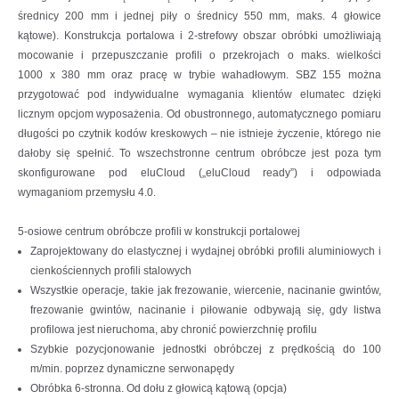
średnicy 200 mm i jednej piły o średnicy 550 mm, maks. 4 głowice
kątowe). Konstrukcja portalowa i 2-strefowy obszar obróbki umożliwiają
mocowanie i przepuszczanie profili o przekrojach o maks. wielkości
1000 x 380 mm oraz pracę w trybie wahadłowym. SBZ 155 można
przygotować pod indywidualne wymagania klientów elumatec dzięki
licznym opcjom wyposażenia. Od obustronnego, automatycznego pomiaru
długości po czytnik kodów kreskowych – nie istnieje życzenie, którego nie
dałoby się spełnić. To wszechstronne centrum obróbcze jest poza tym
skonfigurowane pod eluCloud („eluCloud ready”) i odpowiada
wymaganiom przemysłu 4.0.
5-osiowe centrum obróbcze profili w konstrukcji portalowej
Zaprojektowany do elastycznej i wydajnej obróbki profili aluminiowych i
cienkościennych profili stalowych
Wszystkie operacje, takie jak frezowanie, wiercenie, nacinanie gwintów,
frezowanie gwintów, nacinanie i piłowanie odbywają się, gdy listwa
profilowa jest nieruchoma, aby chronić powierzchnię profilu
Szybkie pozycjonowanie jednostki obróbczej z prędkością do 100
m/min. poprzez dynamiczne serwonapędy
Obróbka 6-stronna. Od dołu z głowicą kątową (opcja)