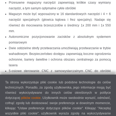
Przesuwne magazyny narzędzi zapewniają krótkie czasy wymiany
narzędzi, a tym samym optymalne cykle obróbki
Magazyn może być wyposażony w 16 standardowych narzędzi i 4 + 6
narzędzi specjalnych (głowica kątowa i frez specjalny). Nadaje się
również do mocowania brzeszczotów o średnicy 1x 200 mm i 1x 550
mm.
Autonomiczne pozycjonowanie zacisków z absolutnym systemem
pomiarowym
Dwie oddzielne strefy przetwarzania umożliwiają przetwarzanie w trybie
wahadłowym. Bezpieczeństwo dostępu zapewniają boczne ogrodzenia
ochronne, bariery świetlne i ochrona obszaru centralnego za pomocą
lasera
5-osiowe sterowanie CNC z samowystarczalnym CNC do obróbki
przestrzennej, nacinania i cięcia
Ta strona wykorzystuje pliki cookie lub podobne technologie do celów
System absolutnego enkodera obrotowego oznacza, że nie jest
technicznych. Ponadto, za zgodą użytkownika, jego informacje mogą być
wymagane naprowadzanie osi.
również wykorzystywane do innych celów określonych w polityce
Połączenie sieciowe i interfejs USB
dotyczącej
plików cookie
. Użytkownik może swobodnie wyrazić, odmówić,
Panel operacyjny z systemem operacyjnym Windows i płaskim ekranem
cofnąć zgodę lub dostosować swoje preferencje w dowolnym momencie,
21,6''
klikając "Ustaw preferencje dotyczące plików cookie". Klikając "Akceptuj
Zdalna konserwacja przez Internet
wszystkie pliki cookie", użytkownik wyraża zgodę na wykorzystywanie