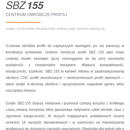
SBZ
155
CENTRUM OBRÓBCZE PROFILI
HOME
/
KATEGORIE PRODUKTÓW
/
PORTALOWE CENTRA OBRÓBCZE
5-osiowa obróbka profili do najwyższych wymagań, po raz pierwszy w
konstrukcji portalowej: centrum obróbcze profili SBZ 155 jako nowy
czołowy model elumatec łączy nieosiągalne do tej pory parametry
wydajności z nowatorskim designem. Większa kompaktowość,
elastyczność, szybkość: SBZ 155 to kamień milowy w zautomatyzowanej
obróbce CNC profili aluminiowych i cienkościennych profili stalowych –
także dzięki 6-stronnej obróbce i opcjonalnemu napędowi gantry, który
oszczędza miejsce.
Dzięki SBZ 155 branża metalowa i przemysł czerpią korzyści z krótkiego
czasu zmiany narzędzia, który gwarantuje optymalne cykle obróbki, oraz z
ogromnej elastyczności. W dużych magazynach pokładowych można
umieścić 16 narzędzi standardowych i w zależności od indywidualnej
konfiguracji do dziesięciu narzędzi specjalnych (Siedzisko dla jednej piły o