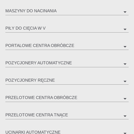
MASZYNY DO NACINANIA
arrow_drop_down
PIŁY DO CIĘCIA W V
arrow_drop_down
PORTALOWE CENTRA OBRÓBCZE
arrow_drop_down
POZYCJONERY AUTOMATYCZNE
arrow_drop_down
POZYCJONERY RĘCZNE
arrow_drop_down
PRZELOTOWE CENTRA OBRÓBCZE
arrow_drop_down
PRZELOTOWE CENTRA TNĄCE
arrow_drop_down
UCINARKI AUTOMATYCZNE
arrow_drop_down