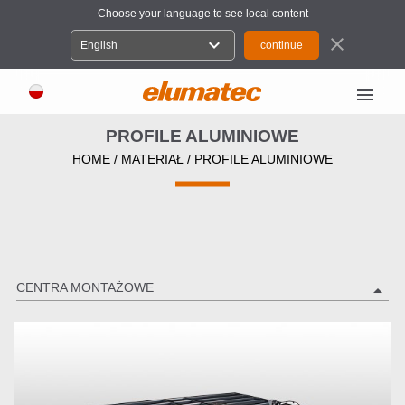
Choose your language to see local content
close
expand_more
English
menu
PROFILE ALUMINIOWE
HOME
/
MATERIAŁ
/
PROFILE ALUMINIOWE
CENTRA MONTAŻOWE
arrow_drop_up