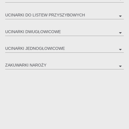
UCINARKI DO LISTEW PRZYSZYBOWYCH
arrow_drop_down
UCINARKI DWUGŁOWICOWE
arrow_drop_down
UCINARKI JEDNOGŁOWICOWE
arrow_drop_down
ZAKUWARKI NAROŻY
arrow_drop_down