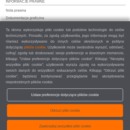
INFORMACJE PRAWNE
Nota prawna
Dokumentacja graficzna
Ochrona danych
Ta strona wykorzystuje pliki cookie lub podobne technologie do celów
Ochrona danych, rynki międzynarodowe
technicznych. Ponadto, za zgodą użytkownika, jego informacje mogą być
Ogólne warunki sprzedaży
również wykorzystywane do innych celów określonych w polityce
dotyczącej
plików cookie
. Użytkownik może swobodnie wyrazić, odmówić,
UMOWA O KONSERWACJĘ ZDALNĄ
cofnąć zgodę lub dostosować swoje preferencje w dowolnym momencie,
COOKIE SETTINGS
klikając "Ustaw preferencje dotyczące plików cookie". Klikając "Akceptuj
KODEKS POSTĘPOWANIA DOSTAWCÓW
wszystkie pliki cookie", użytkownik wyraża zgodę na wykorzystywanie
swoich danych do wszystkich wskazanych celów. Klikając "Odrzuć pliki
cookie", będziesz kontynuować przeglądanie bez akceptowania
niepotrzebnych plików cookie.
Ustaw preferencje dotyczące plików cookie
elumatec AG - Pinacher Straße 61 - 75417 Mühlacker - Niemcy - Telefon
Odrzuć pliki cookie
+49 7041-14 0
-
mail@elumatec.com
elumatec AG infocenter - Lugwaldstraße 20 - 75417 Mühlacker - Niemcy
Zaakceptuj wszystkie pliki cookie