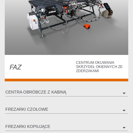
CENTRUM OKUWANIA
FAZ
SKRZYDEŁ OKIENNYCH ZE
ZDERZAKAMI
CENTRA OBRÓBCZE Z KABINĄ
arrow_drop_down
FREZARKI CZOŁOWE
arrow_drop_down
FREZARKI KOPIUJĄCE
arrow_drop_down