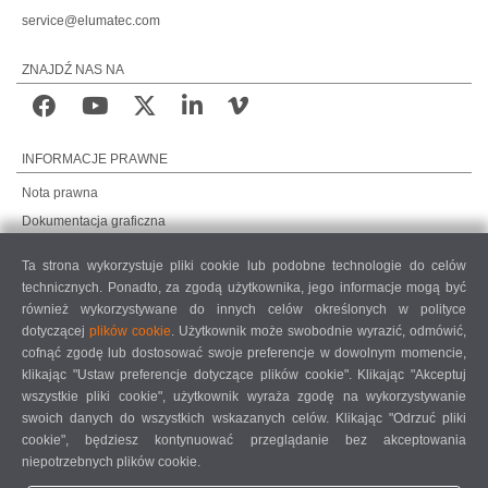
service@elumatec.com
ZNAJDŹ NAS NA
INFORMACJE PRAWNE
Nota prawna
Dokumentacja graficzna
Ochrona danych
Ta strona wykorzystuje pliki cookie lub podobne technologie do celów
Ochrona danych, rynki międzynarodowe
technicznych. Ponadto, za zgodą użytkownika, jego informacje mogą być
Ogólne warunki sprzedaży
również wykorzystywane do innych celów określonych w polityce
dotyczącej
plików cookie
. Użytkownik może swobodnie wyrazić, odmówić,
UMOWA O KONSERWACJĘ ZDALNĄ
cofnąć zgodę lub dostosować swoje preferencje w dowolnym momencie,
COOKIE SETTINGS
klikając "Ustaw preferencje dotyczące plików cookie". Klikając "Akceptuj
KODEKS POSTĘPOWANIA DOSTAWCÓW
wszystkie pliki cookie", użytkownik wyraża zgodę na wykorzystywanie
swoich danych do wszystkich wskazanych celów. Klikając "Odrzuć pliki
cookie", będziesz kontynuować przeglądanie bez akceptowania
niepotrzebnych plików cookie.