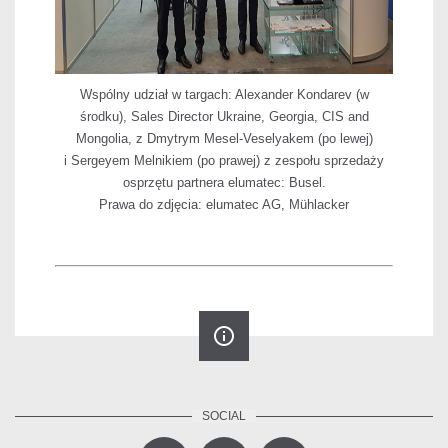
Wspólny udział w targach: Alexander Kondarev (w
środku), Sales Director Ukraine, Georgia, CIS and
Mongolia, z Dmytrym Mesel-Veselyakem (po lewej)
i Sergeyem Melnikiem (po prawej) z zespołu sprzedaży
osprzętu partnera elumatec: Busel.
Prawa do zdjęcia: elumatec AG, Mühlacker
info_outline