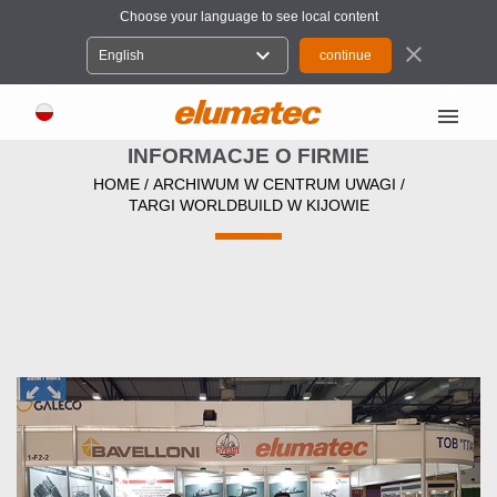
Choose your language to see local content
close
expand_more
English
menu
INFORMACJE O FIRMIE
HOME
/
ARCHIWUM W CENTRUM UWAGI
/
TARGI WORLDBUILD W KIJOWIE