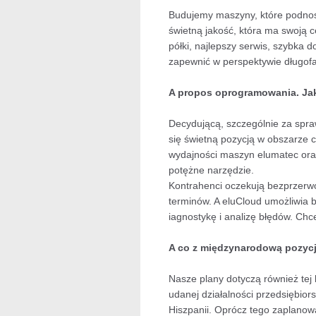
Budujemy maszyny, które podnos
świetną jakość, która ma swoją 
półki, najlepszy serwis, szybka
zapewnić w perspektywie długofal
A propos oprogramowania. Jaką
Decydującą, szczególnie za spra
się świetną pozycją w obszarze 
wydajności maszyn elumatec ora
potężne narzędzie.
Kontrahenci oczekują bezprzerwo
terminów. A eluCloud umożliwia 
iagnostykę i analizę błędów. Chc
A co z międzynarodową pozyc
Nasze plany dotyczą również tej
udanej działalności przedsiębio
Hiszpanii. Oprócz tego zaplanow