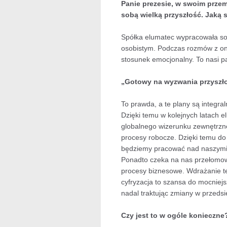
Panie prezesie, w swoim przem
sobą wielką przyszłość. Jaką 
Spółka elumatec wypracowała sobi
osobistym. Podczas rozmów z ontr
stosunek emocjonalny. To nasi p
„Gotowy na wyzwania przyszłoś
To prawda, a te plany są integr
Dzięki temu w kolejnych latach 
globalnego wizerunku zewnętrzn
procesy robocze. Dzięki temu do
będziemy pracować nad naszymi p
Ponadto czeka na nas przełomow
procesy biznesowe. Wdrażanie te
cyfryzacja to szansa do mocniejs
nadal traktując zmiany w przeds
Czy jest to w ogóle konieczne?