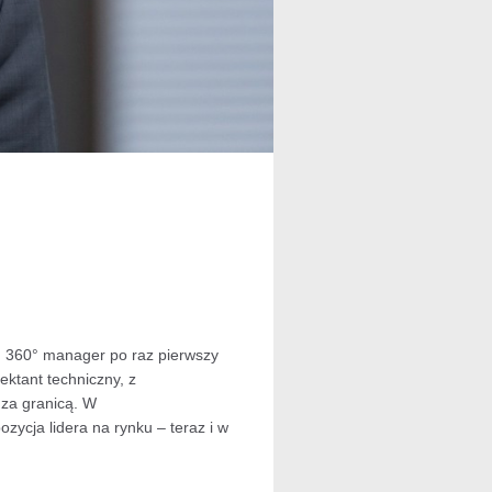
m 360° manager po raz pierwszy
ktant techniczny, z
 za granicą. W
zycja lidera na rynku – teraz i w