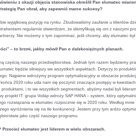
ówieniu z okazji objęcia stanowiska określił Pan elumatec mianem
strategię Pan obrał, aby zapewnić marce sukcesy?
e wyjątkową pozycję na rynku. Zbudowaliśmy zaufanie u klientów dzięki
ahentami regularnie stwierdzam, że identyfikują się oni z naszymi pro
artnerzy. Nie możemy o tym zapominać, jeśli chcemy, aby elumatec był
ci” – to brzmi, jakby mówił Pan o dalekosiężnych planach.
alną częścią naszego przedsiębiorstwa. Jednak tym razem będziemy p
elumatec będzie silniejszy we wszystkich aspektach. Dotyczy to produ
ego. Najpierw wdrożymy program optymalizacyjny w obszarze produkcj
 końca 2020 roku uda nam się poczynić znaczące postępy w kwestiach 
roduktami, i to we wszystkich segmentach, abyśmy nadal byli lideram
y projekt IT: grupa Voilàp wdroży SAP HANA – system, który optymaln
go rozwiązania w elumatec rozpocznie się w 2020 roku. Według mnie r
zego wyróżnienia się na tle konkurencji. Jestem przy tym ardzo optymi
iębiorstwie jako część naszego programu.
 Przecież elumatec jest liderem w wielu obszarach.