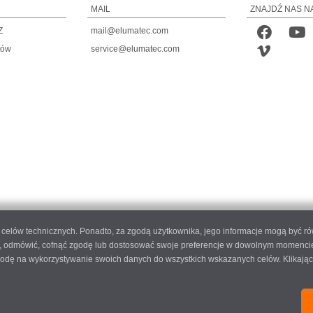
MAIL
ZNAJDŹ NAS N
Z
mail@elumatec.com
tów
service@elumatec.com
do celów technicznych. Ponadto, za zgodą użytkownika, jego informacje mogą być r
 odmówić, cofnąć zgodę lub dostosować swoje preferencje w dowolnym momencie, k
 zgodę na wykorzystywanie swoich danych do wszystkich wskazanych celów. Klikając
 AG - Pinacher Straße 61 - 75417 Mühlacker - Niemcy - Telefon
+49 7041-14 0
-
mail@elum
elumatec AG infocenter - Lugwaldstraße 20 - 75417 Mühlacker - Niemcy