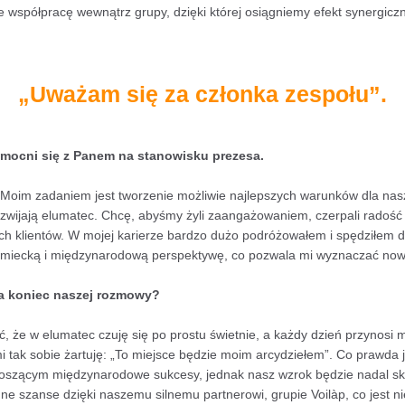
 współpracę wewnątrz grupy, dzięki której osiągniemy efekt synergicz
„Uważam się za członka zespołu”.
zmocni się z Panem na stanowisku prezesa.
Moim zadaniem jest tworzenie możliwie najlepszych warunków dla nas
zwijają elumatec. Chcę, abyśmy żyli zaangażowaniem, czerpali radość 
ych klientów. W mojej karierze bardzo dużo podróżowałem i spędziłem 
iemiecką i międzynarodową perspektywę, co pozwala mi wyznaczać nowe
a koniec naszej rozmowy?
, że w elumatec czuję się po prostu świetnie, a każdy dzień przynosi mi
i tak sobie żartuję: „To miejsce będzie moim arcydziełem”. Co prawda
oszącym międzynarodowe sukcesy, jednak nasz wzrok będzie nadal sk
e szanse dzięki naszemu silnemu partnerowi, grupie Voilàp, co jest 