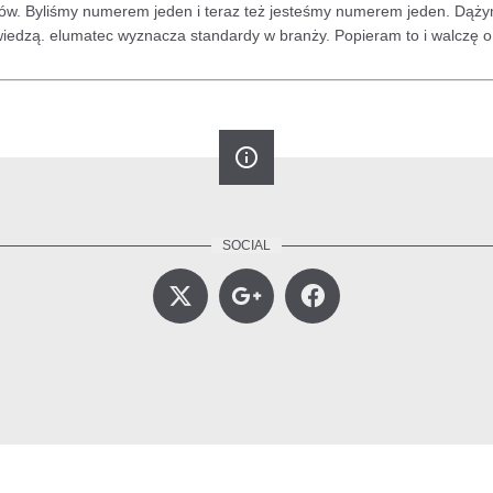
ików. Byliśmy numerem jeden i teraz też jesteśmy numerem jeden. Dąż
ym wiedzą. elumatec wyznacza standardy w branży. Popieram to i walczę 
info_outline