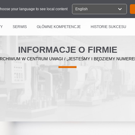
expand_more
hoose your language to see local content
English
TY
SERWIS
GŁÓWNE KOMPETENCJE
HISTORIE SUKCESU
INFORMACJE O FIRMIE
RCHIWUM W CENTRUM UWAGI
/
„JESTEŚMY I BĘDZIEMY NUMERE