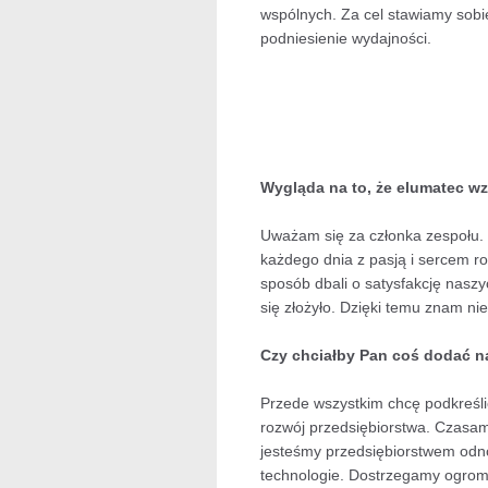
wspólnych. Za cel stawiamy sobie
podniesienie wydajności.
Wygląda na to, że elumatec w
Uważam się za członka zespołu. 
każdego dnia z pasją i sercem ro
sposób dbali o satysfakcję nasz
się złożyło. Dzięki temu znam n
Czy chciałby Pan coś dodać n
Przede wszystkim chcę podkreślić
rozwój przedsiębiorstwa. Czasam
jesteśmy przedsiębiorstwem odn
technologie. Dostrzegamy ogromn