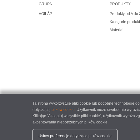
GRUPA
PRODUKTY
VOILÀP
Produkty od A do 
Kategorie produk
Materiał
Ta strona wykorzystuje pliki cookie lub podobne technologie 
dotyczącej
plików cookie
. Użytkownik może swobodnie wyrazić,
Klikając "Akceptuj wszystkie pliki cookie", użytkownik wyraża
akceptowania niepotrzebnych plików cookie.
elumatec
Ustaw preferencje dotyczące plików cookie