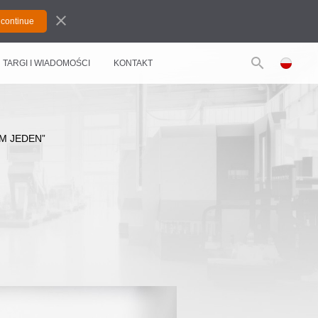
close
search
TARGI I WIADOMOŚCI
KONTAKT
M JEDEN”