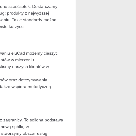
erię sześćsetek. Dostarczamy
ug: produkty z najwyższej
owaniu. Takie standardy można
iste korzyści.
mowaniu eluCad możemy cieszyć
entów w mierzeniu
liśmy naszych klientów w
cesów oraz dotrzymywania
a także wspiera metodyczną
z zagranicy. To solidna podstawa
ć nową spółkę w
p stworzymy obszar usług