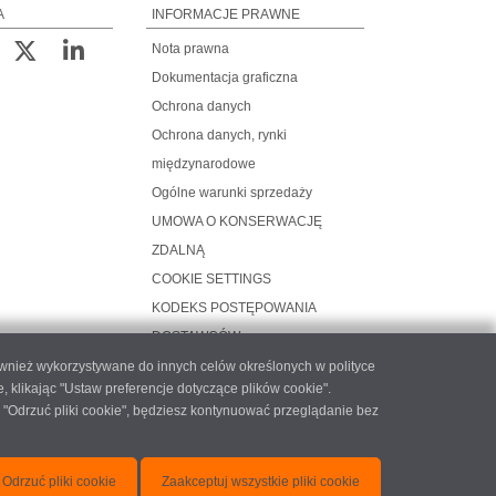
A
INFORMACJE PRAWNE
Nota prawna
Dokumentacja graficzna
Ochrona danych
Ochrona danych, rynki
międzynarodowe
Ogólne warunki sprzedaży
UMOWA O KONSERWACJĘ
ZDALNĄ
COOKIE SETTINGS
KODEKS POSTĘPOWANIA
DOSTAWCÓW
ównież wykorzystywane do innych celów określonych w polityce
likając "Ustaw preferencje dotyczące plików cookie".
 "Odrzuć pliki cookie", będziesz kontynuować przeglądanie bez
atec.com
Odrzuć pliki cookie
Zaakceptuj wszystkie pliki cookie