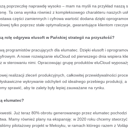
zą poprzeczkę naprawdę wysoko – mam na myśli na przykład naszą s
cenę. Ta cena wynika również z kompleksowego charakteru naszych usł
 dostawa części zamiennych i cyfrowa wartość dodana dzięki oprogram
owej tylko poprzez stałe optymalizacje, gwarantujące klientom rzeczyw
 rolę odgrywa elusoft w Pańskiej strategii na przyszłość?
wą programistów pracujących dla elumatec. Dzięki elusoft i oprogra
cyfrowym. A nowe rozwiązanie eluCloud od pierwszego dnia wspiera kli
z w sterowaniu nimi. Opracowując grupę produktów eluCloud wyposaży
wej realizacji zleceń produkcyjnych, całkowitej przewidywalności pro
błyskawiczne wykrywanie odchyleń od idealnego przebiegu produkcji, 
emy sprawić, aby te zalety były lepiej zauważane na rynku.
ją elumatec?
 kwestii. Już teraz 80% obrotu generowanego przez elumatec pochodzi 
rstwa. Mamy również plany na ekspansję: w 2020 roku chcemy stworzy
aliśmy pilotażowy projekt w Meksyku, w ramach którego razem z Voilà