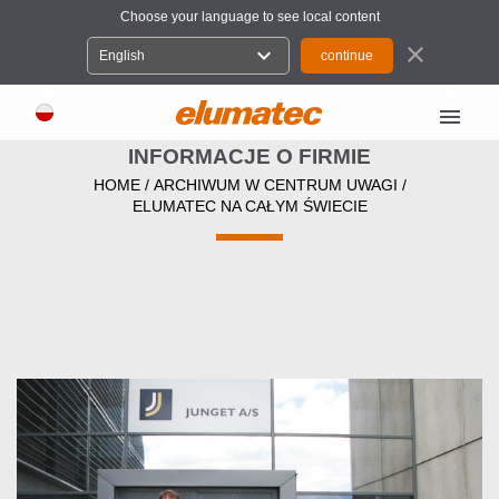
Choose your language to see local content
close
expand_more
English
menu
INFORMACJE O FIRMIE
HOME
/
ARCHIWUM W CENTRUM UWAGI
/
ELUMATEC NA CAŁYM ŚWIECIE