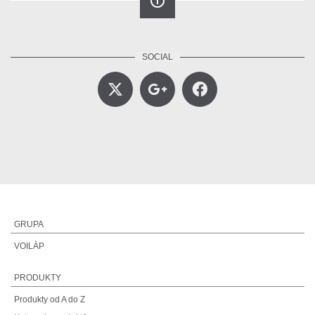
info_outline
GRUPA
VOILÀP
PRODUKTY
Produkty od A do Z