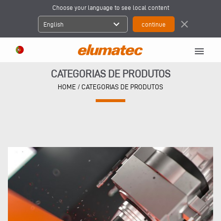
Choose your language to see local content
expand_more
close
English
menu
CATEGORIAS DE PRODUTOS
HOME
/ CATEGORIAS DE PRODUTOS