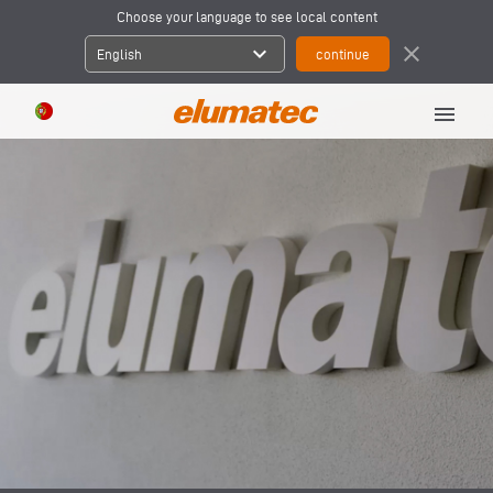
Choose your language to see local content
expand_more
close
English
menu