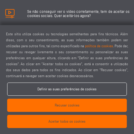
Se não conseguir ver o vídeo corretamente, tem de aceitar os
cookies sociais. Quer aceitá-los agora?
Aceitar cookies sociais
Este sítio utiliza cookies ou tecnologias semelhantes para fins técnicos. Além
disso, com o seu consentimento, as suas informações também podem ser
utilizadas para outros fins, tal como especificado na
política de cookies
. Pode dar,
recusar ou revogar livremente o seu consentimento ou personalizar as suas
preferências em qualquer altura, clicando em "Definir as suas preferências de
cookies". Ao clicar em "Aceitar todos os cookies", está a consentir a utilização
dos seus dados para todos os fins indicados. Ao clicar em "Recusar cookies",
keyboard_arrow_left
keyboard_arrow_right
continuará a navegar sem aceitar cookies desnecessários.
Definir as suas preferências de cookies
Recusar cookies
Aceitar todos os cookies