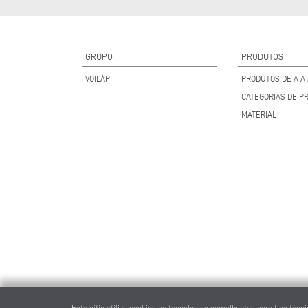
GRUPO
PRODUTOS
VOILÀP
PRODUTOS DE A A 
CATEGORIAS DE P
MATERIAL
Este sítio utiliza cookies ou tecnologias semelhantes para fins té