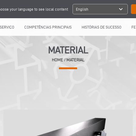
expand_more
oose your language to see local content
English
SERVIÇO
COMPETÊNCIAS PRINCIPAIS
HISTÓRIAS DE SUCESSO
FE
MATERIAL
HOME
/ MATERIAL