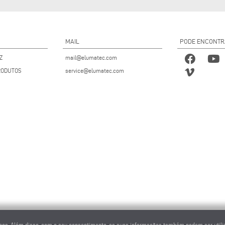
MAIL
PODE ENCONTR
Z
mail@elumatec.com
RODUTOS
service@elumatec.com
cnicos. Além disso, com o seu consentimento, as suas informações também podem ser utili