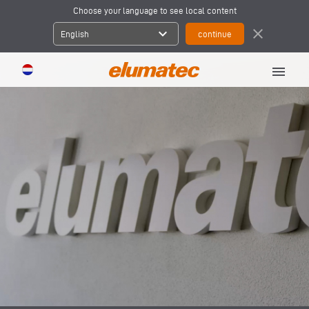
Choose your language to see local content
expand_more
close
English
menu