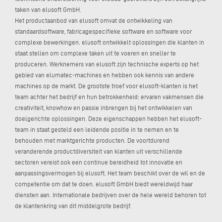
taken van elusoft GmbH.
Het productaanbod van elusoft omvat de ontwikkeling van
standaardsoftware, fabricagespecifieke software en software voor
complexe bewerkingen. elusoft ontwikkelt oplossingen die klanten in
staat stellen om complexe taken uit te voeren en sneller te
produceren. Werknemers van elusoft zijn technische experts op het
gebied van elumatec-machines en hebben ook kennis van andere
machines op de markt. De grootste troef voor elusoft-klanten is het
team achter het bedrijf en hun betrokkenheid: ervaren vakmensen die
creativiteit, knowhow en passie inbrengen bij het ontwikkelen van
doelgerichte oplossingen. Deze eigenschappen hebben het elusoft-
team in staat gesteld een leidende positie in te nemen en te
behouden met marktgerichte producten. De voortdurend
veranderende productdiversiteit van klanten uit verschillende
sectoren vereist ook een continue bereidheid tot innovatie en
aanpassingsvermogen bij elusoft. Het team beschikt over de wil en de
competentie om dat te doen. elusoft GmbH biedt wereldwijd haar
diensten aan. Internationale bedrijven over de hele wereld behoren tot
de klantenkring van dit middelgrote bedrijf.