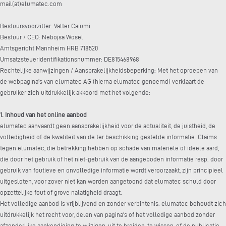
mail(at)elumatec.com
Bestuursvoorzitter: Valter Caiumi
Bestuur / CEO: Nebojsa Wosel
Amtsgericht Mannheim HRB 718520
Umsatzsteueridentifikationsnummer: DE815468968
Rechtelijke aanwijzingen / Aansprakelijkheidsbeperking: Met het oproepen van
de webpagina's van elumatec AG (hierna elumatec genoemd) verklaart de
gebruiker zich uitdrukkelijk akkoord met het volgende:
1. Inhoud van het online aanbod
elumatec aanvaardt geen aansprakelijkheid voor de actualiteit, de juistheid, de
volledigheid of de kwaliteit van de ter beschikking gestelde informatie. Claims
tegen elumatec, die betrekking hebben op schade van materiële of ideële aard,
die door het gebruik of het niet-gebruik van de aangeboden informatie resp. door
gebruik van foutieve en onvolledige informatie wordt veroorzaakt, zijn principieel
uitgesloten, voor zover niet kan worden aangetoond dat elumatec schuld door
opzettelijke fout of grove nalatigheid draagt.
Het volledige aanbod is vrijblijvend en zonder verbintenis. elumatec behoudt zich
uitdrukkelijk het recht voor, delen van pagina's of het volledige aanbod zonder
afzonderlijke aankondiging te wijzigen, uit te breiden, te wissen, of de publicatie