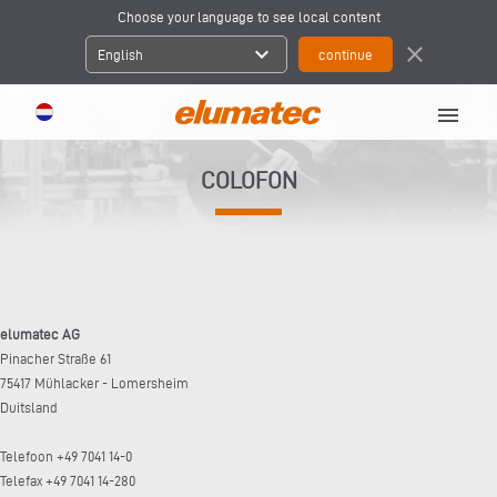
Choose your language to see local content
expand_more
close
English
menu
COLOFON
elumatec AG
Pinacher Straße 61
75417 Mühlacker - Lomersheim
Duitsland
Telefoon +49 7041 14-0
Telefax +49 7041 14-280