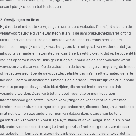
ervan tijdelijk of definitief te stoppen.
2. Verwijzingen en links
Bij directe of indirecte verwijzingen naar andere websites ("links"), die buiten de
verantwoordelijkheid van elumatec vallen, is de aansprakelijkheidsverplichting
uitsluitend van kracht, indien elumatec van de inhoud kennis heeft en het
technisch mogelijk en billijk was, het gebruik in het geval van wederrechtelijke
inhoud te verhinderen. elumatec verklaart hierbij uitdrukkelijk, dat op het ogenblik
van het opnemen van de links geen illegale inhoud op de sites waarnaar wordt
verwezen zichtbaar was. Op de actuele en de toekomstige vormgeving, de inhoud
of het auteursrecht op de gekoppelde/gelinkte pagina's heeft elumatec generlei
invloed. Daarom distantieert elumatec zich hiermee uitdrukkelijk van alle inhoud
van alle gekoppelde /gelinkte bladzijden, die na het instellen van de link
veranderd werden. Deze vaststelling geldt voor alle binnen het eigen
internetaanbod geplaatste links en verwijzingen en voor eventuele vreemde
teksten in door elumatec ingerichte gastenboeken, discussiefora, linkdirectories,
mailinglijsten en alle andere vormen van databanken, waarop van buitenaf
geschreven kan worden.Voor illegale, foutieve of onvolledige inhoud en in het
bijzonder voor schade, die volgt uit het gebruik of het niet-gebruik van de daar
aangeboden informatie, is alleen de aanbieder van de pagina verantwoordelijk,