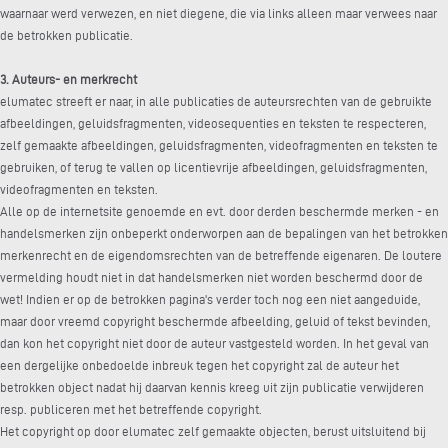
waarnaar werd verwezen, en niet diegene, die via links alleen maar verwees naar
de betrokken publicatie.
3. Auteurs- en merkrecht
elumatec streeft er naar, in alle publicaties de auteursrechten van de gebruikte
afbeeldingen, geluidsfragmenten, videosequenties en teksten te respecteren,
zelf gemaakte afbeeldingen, geluidsfragmenten, videofragmenten en teksten te
gebruiken, of terug te vallen op licentievrije afbeeldingen, geluidsfragmenten,
videofragmenten en teksten.
Alle op de internetsite genoemde en evt. door derden beschermde merken - en
handelsmerken zijn onbeperkt onderworpen aan de bepalingen van het betrokken
merkenrecht en de eigendomsrechten van de betreffende eigenaren. De loutere
vermelding houdt niet in dat handelsmerken niet worden beschermd door de
wet! Indien er op de betrokken pagina's verder toch nog een niet aangeduide,
maar door vreemd copyright beschermde afbeelding, geluid of tekst bevinden,
dan kon het copyright niet door de auteur vastgesteld worden. In het geval van
een dergelijke onbedoelde inbreuk tegen het copyright zal de auteur het
betrokken object nadat hij daarvan kennis kreeg uit zijn publicatie verwijderen
resp. publiceren met het betreffende copyright.
Het copyright op door elumatec zelf gemaakte objecten, berust uitsluitend bij