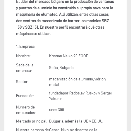
El líder del mercado búlgaro en la producción de ventanas
y puertas de aluminio ha construido su propia nave para la
maquinaria de elumatec. Allí utilizan, entre otras cosas,
dos centros de mecanizado de barras: los modelos SBZ
150 y SBZ 151. En nuestro perfil encontrará qué otras
máquinas se utilizan.
1. Empresa
Nombre:
Kristian Neiko 90 EOOD
Sede de la
Sofia, Bulgaria
empresa:
mecanización de aluminio, vidrio y
Sector:
metal
fundadapor Radoslav Ruskov y Sergei
Fundación:
Yakunin
Número de
unos 300
empleados:
Mercado principal:
Bulgaria, además la UE y EE.UU.
Nuestra persona de
Georgi Nikolov, director de la