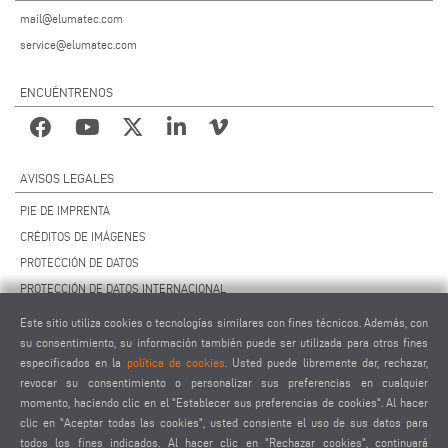
mail@elumatec.com
service@elumatec.com
ENCUÉNTRENOS
AVISOS LEGALES
PIE DE IMPRENTA
CRÉDITOS DE IMÁGENES
PROTECCIÓN DE DATOS
PROTECCIÓN DE DATOS INTERNACIONAL
CCG
Este sitio utiliza cookies o tecnologías similares con fines técnicos. Además, con
CONTRATO DE MANTENIMIENTO REMOTO
su consentimiento, su información también puede ser utilizada para otros fines
especificados en la
política de cookies
. Usted puede libremente dar, rechazar,
AJUSTES DE COOKIES
revocar su consentimiento o personalizar sus preferencias en cualquier
CÓDIGO DE CONDUCTA PARA PROVEEDORES
momento, haciendo clic en el "Establecer sus preferencias de cookies". Al hacer
clic en "Aceptar todas las cookies", usted consiente el uso de sus datos para
todos los fines indicados. Al hacer clic en "Rechazar cookies", continuará