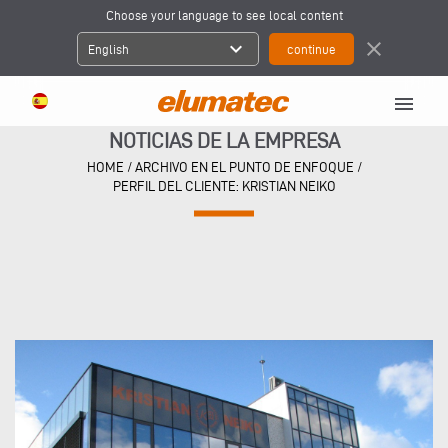
Choose your language to see local content
expand_more
close
English
menu
NOTICIAS DE LA EMPRESA
HOME
/
ARCHIVO EN EL PUNTO DE ENFOQUE
/
PERFIL DEL CLIENTE: KRISTIAN NEIKO