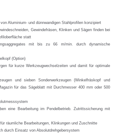
ng von Aluminium- und dünnwandigen Stahlprofilen konzipiert
ewindeschneiden, Gewindefräsen, Klinken und Sägen finden bei
iloberfläche statt
itungsaggregates mit bis zu 66 m/min. durch dynamische
elkopf (Option)
gen für kurze Werkzeugwechselzeiten und damit für optimale
zeugen und sieben Sonderwerkzeugen (Winkelfräskopf und
 Magazin für das Sägeblatt mit Durchmesser 400 mm oder 500
solutmesssystem
ben eine Bearbeitung im Pendelbetrieb. Zutrittssicherung mit
ür räumliche Bearbeitungen, Klinkungen und Zuschnitte
ich durch Einsatz von Absolutdrehgebersystem