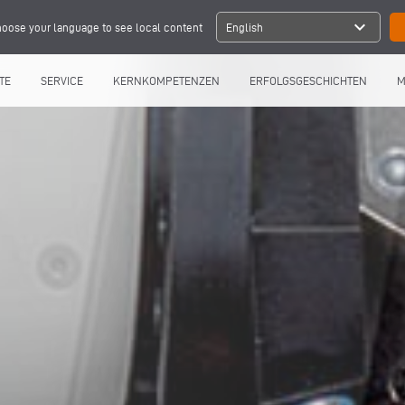
expand_more
oose your language to see local content
English
TE
SERVICE
KERNKOMPETENZEN
ERFOLGSGESCHICHTEN
M