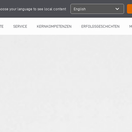
expand_more
oose your language to see local content
English
TE
SERVICE
KERNKOMPETENZEN
ERFOLGSGESCHICHTEN
M