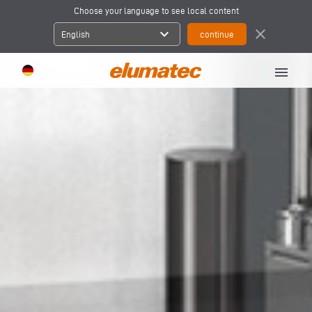
Choose your language to see local content
expand_more
close
English
menu