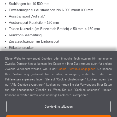
Stablängen bis 10.500 mm
Erweiterungen für Austransport bis 6.000 mm/8.000 mm
Ausstransport „Vollstab“
Austransport Kurzteile
>
150 mm
Takten Kurzteile (im Einzelstab-Betrieb)
>
50 mm
<
150 mm
Rundrohr-Bearbeitung
Zusatzschwingen im Eintransport
Etikettendrucker
Schwadenabsaugung
Diese Website verwendet Cookies oder ähnliche Technologien für technische
Klimagerät, Schaltschrank für Umgebungstemperatur
<
35 °C
Zwecke. Darüber hinaus können Ihre Daten mit Ihrer Zustimmung auch für andere
Werkzeuge
Zwecke verwendet werden, wie in der
Cookie-Richtlinie angegeben
. Sie können
Sägeblätter
Ihre Zustimmung jederzeit frei erteilen, verweigern, widerrufen oder Ihre
Präferenzen anpassen, indem Sie auf "Cookie-Einstellungen" klicken. Indem Sie
auf "Alle Cookies akzeptieren" klicken, stimmen Sie der Verwendung Ihrer Daten
für alle angegebenen Zwecke zu. Wenn Sie auf "Cookies ablehnen" klicken,
können Sie weiter surfen, ohne unnötige Cookies zu akzeptieren.
ANGEBOT ANFORDERN
Cookie-Einstellungen