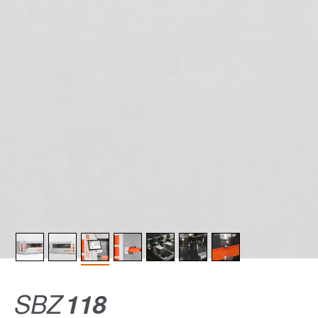
SBZ
118