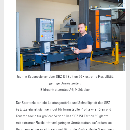
Jasmin Sabanovic vor dem SBZ 151 Edition 90 - extreme Flexibilität,
geringe Umrüstzeiten.
Bildrecht: elumatec AG, Mühlacker
Der Spartenleiter lobt Leistungsstärke und Schnelligkeit des SBZ
628: „Es eignet sich sehr gut für formstabile Profile wie Türen und
Fenster sowie für größere Serien.“ Das SBZ 151 Edition 90 glänze
mit extremer Flexibilität und geringen Umrüstzeiten. Außerdem, so
Baumann, eigne es sich sehr gut für große Profile. Beide Maschinen