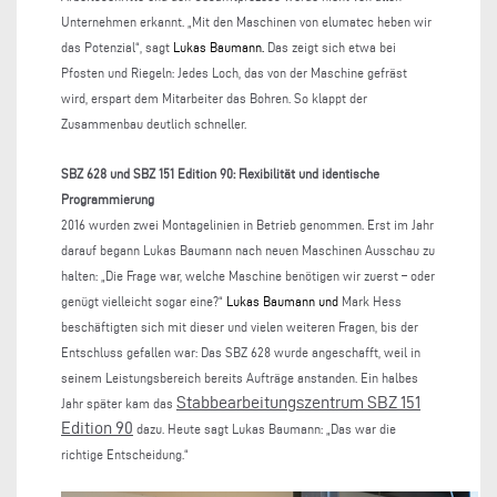
Unternehmen erkannt. „Mit den Maschinen von elumatec heben wir
das Potenzial“, sagt
Lukas Baumann.
Das zeigt sich etwa bei
Pfosten und Riegeln: Jedes Loch, das von der Maschine gefräst
wird, erspart dem Mitarbeiter das Bohren. So klappt der
Zusammenbau deutlich schneller.
SBZ 628 und SBZ 151 Edition 90: Flexibilität und identische
Programmierung
2016 wurden zwei Montagelinien in Betrieb genommen. Erst im Jahr
darauf begann Lukas Baumann nach neuen Maschinen Ausschau zu
halten: „Die Frage war, welche Maschine benötigen wir zuerst – oder
genügt vielleicht sogar eine?“
Lukas Baumann und
Mark Hess
beschäftigten sich mit dieser und vielen weiteren Fragen, bis der
Entschluss gefallen war: Das SBZ 628 wurde angeschafft, weil in
seinem Leistungsbereich bereits Aufträge anstanden. Ein halbes
Stabbearbeitungszentrum SBZ 151
Jahr später kam das
Edition 90
dazu. Heute sagt Lukas Baumann: „Das war die
richtige Entscheidung.“