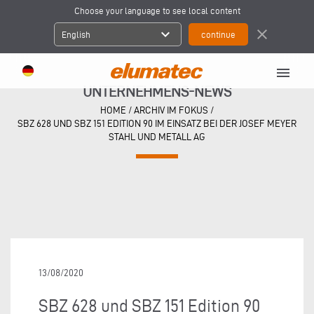
Choose your language to see local content
expand_more
close
English
menu
UNTERNEHMENS-NEWS
HOME
/
ARCHIV IM FOKUS
/
SBZ 628 UND SBZ 151 EDITION 90 IM EINSATZ BEI DER JOSEF MEYER
STAHL UND METALL AG
13/08/2020
SBZ 628 und SBZ 151 Edition 90