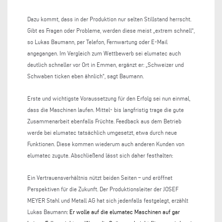
Dazu kommt, dass in der Produktion nur selten Stillstand herrscht.
Gibt es Fragen oder Probleme, werden diese meist „extrem schnell“,
so Lukas Baumann, per Telefon, Fernwartung oder E-Mail
angegangen. Im Vergleich zum Wettbewerb sei elumatec auch
deutlich schneller vor Ort in Emmen, ergänzt er: „Schweizer und
Schwaben ticken eben ähnlich“, sagt Baumann.
Erste und wichtigste Voraussetzung für den Erfolg sei nun einmal,
dass die Maschinen laufen. Mittel- bis langfristig trage die gute
Zusammenarbeit ebenfalls Früchte. Feedback aus dem Betrieb
werde bei elumatec tatsächlich umgesetzt, etwa durch neue
Funktionen. Diese kommen wiederum auch anderen Kunden von
elumatec zugute. Abschließend lässt sich daher festhalten:
Ein Vertrauensverhältnis nützt beiden Seiten – und eröffnet
Perspektiven für die Zukunft. Der Produktionsleiter der JOSEF
MEYER Stahl und Metall AG hat sich jedenfalls festgelegt, erzählt
Lukas Baumann
: Er wolle auf die elumatec Maschinen auf gar