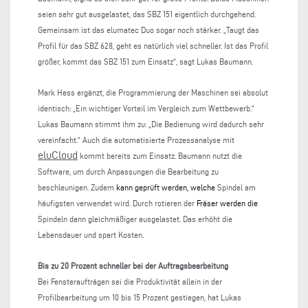
seien sehr gut ausgelastet, das SBZ 151 eigentlich durchgehend.
Gemeinsam ist das elumatec Duo sogar noch stärker. „Taugt das
Profil für das SBZ 628, geht es natürlich viel schneller. Ist das Profil
größer, kommt das SBZ 151 zum Einsatz“, sagt Lukas Baumann.
Mark Hess ergänzt, die Programmierung der Maschinen sei absolut
identisch: „Ein wichtiger Vorteil im Vergleich zum Wettbewerb.“
Lukas Baumann stimmt ihm zu: „Die Bedienung wird dadurch sehr
vereinfacht.“ Auch die automatisierte Prozessanalyse mit
eluCloud
kommt bereits zum Einsatz. Baumann nutzt die
Software, um durch Anpassungen die Bearbeitung zu
beschleunigen. Zudem
kann geprüft werden, welche
Spindel am
häufigsten verwendet wird. Durch rotieren der
Fräser werden die
Spindeln dann gleichmäßiger ausgelastet. Das erhöht die
Lebensdauer und spart Kosten.
Bis zu 20 Prozent schneller bei der Auftragsbearbeitung
Bei Fensteraufträgen sei die Produktivität allein in der
Profilbearbeitung um 10 bis 15 Prozent gestiegen, hat Lukas