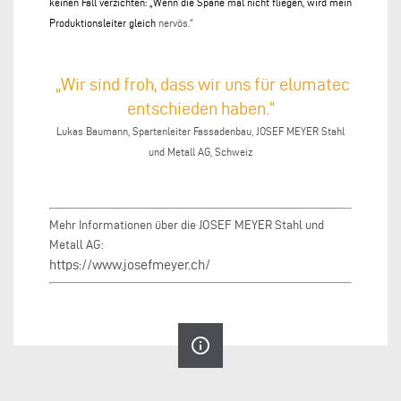
keinen Fall verzichten: „Wenn die Späne mal nicht fliegen, wird mein
Produktionsleiter gleich
nervös.“
„Wir sind froh, dass wir uns für elumatec
entschieden haben.“
Lukas Baumann, Spartenleiter Fassadenbau, JOSEF MEYER Stahl
und Metall AG, Schweiz
Mehr Informationen über die JOSEF MEYER Stahl und
Metall AG:
https://www.josefmeyer.ch/
info_outline