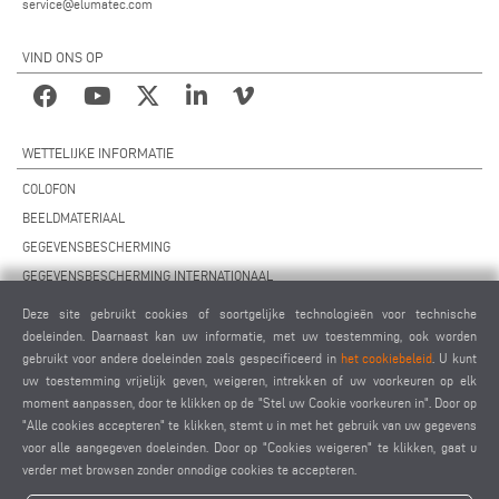
service@elumatec.com
VIND ONS OP
WETTELIJKE INFORMATIE
COLOFON
BEELDMATERIAAL
GEGEVENSBESCHERMING
GEGEVENSBESCHERMING INTERNATIONAAL
ALGEMENE VOORWAARDEN
Deze site gebruikt cookies of soortgelijke technologieën voor technische
OVEREENKOMST VOOR ONDERHOUD OP AFSTAND
doeleinden. Daarnaast kan uw informatie, met uw toestemming, ook worden
gebruikt voor andere doeleinden zoals gespecificeerd in
het cookiebeleid
. U kunt
COOKIES INSTELLINGEN
uw toestemming vrijelijk geven, weigeren, intrekken of uw voorkeuren op elk
GEDRAGSCODE VOOR LEVERANCIERS
moment aanpassen, door te klikken op de "Stel uw Cookie voorkeuren in". Door op
"Alle cookies accepteren" te klikken, stemt u in met het gebruik van uw gegevens
voor alle aangegeven doeleinden. Door op "Cookies weigeren" te klikken, gaat u
verder met browsen zonder onnodige cookies te accepteren.