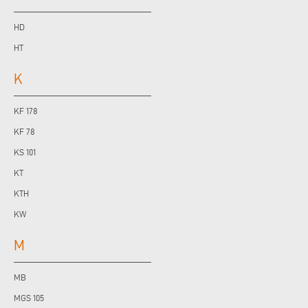
HD
HT
K
KF 178
KF 78
KS 101
KT
KTH
KW
M
MB
MGS 105