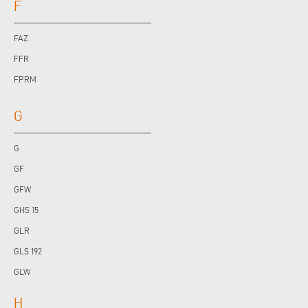
F
FAZ
FFR
FPRM
G
G
GF
GFW
GHS 15
GLR
GLS 192
GLW
H