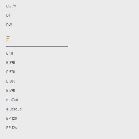
DG 79
DT
DW
E
E 111
E 390
E 570
E 580
E 590
eluCad
elucloud
EP 120
EP 124