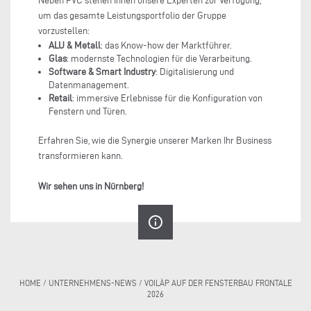
Neben PVC stehen Ihnen unsere Experten zur Verfügung,
um das gesamte Leistungsportfolio der Gruppe
vorzustellen:
ALU & Metall
: das Know-how der Marktführer.
Glas
: modernste Technologien für die Verarbeitung.
Software & Smart Industry
: Digitalisierung und
Datenmanagement.
Retail
: immersive Erlebnisse für die Konfiguration von
Fenstern und Türen.
Erfahren Sie, wie die Synergie unserer Marken Ihr Business
transformieren kann.
Wir sehen uns in Nürnberg!
info_outline
HOME
/
UNTERNEHMENS-NEWS
/
VOILÀP AUF DER FENSTERBAU FRONTALE
2026