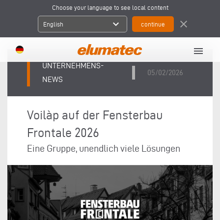
Choose your language to see local content
expand_more
close
English
menu
UNTERNEHMENS-
05/02/2026
NEWS
Voilàp auf der Fensterbau
Frontale 2026
Eine Gruppe, unendlich viele Lösungen