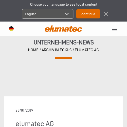
Choose your language to see local content
expand_more
close
English
menu
UNTERNEHMENS-NEWS
HOME
/
ARCHIV IM FOKUS
/
ELUMATEC AG
28/01/2019
elumatec AG