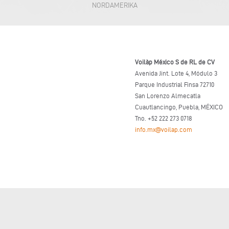
NORDAMERIKA
Voilàp México S de RL de CV
Avenida Jint. Lote 4, Módulo 3
Parque Industrial Finsa 72710
San Lorenzo Almecatla
Cuautlancingo, Puebla, MÉXICO
Tno. +52 222 273 0718
info.mx@voilap.com