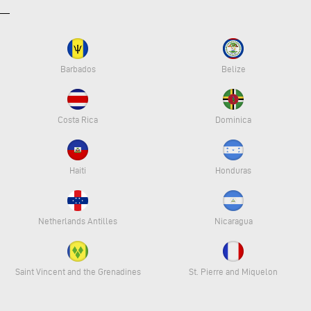
Barbados
Belize
Costa Rica
Dominica
Haiti
Honduras
Netherlands Antilles
Nicaragua
Saint Vincent and the Grenadines
St. Pierre and Miquelon