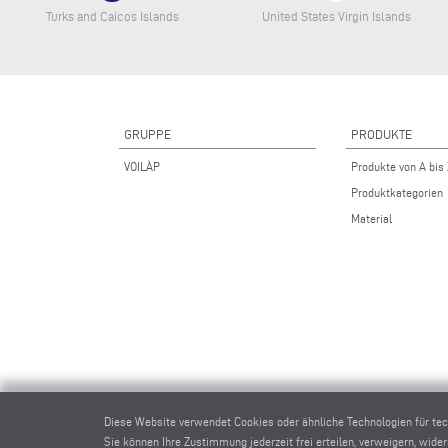
Turks and Caicos Islands
United States Virgin Islands
GRUPPE
PRODUKTE
VOILÀP
Produkte von A bis
Produktkategorien
Material
Diese Website verwendet Cookies oder ähnliche Technologien für te
Sie können Ihre Zustimmung jederzeit frei erteilen, verweigern, wide