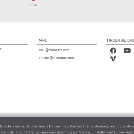
USA
MAIL
FINDEN SIE UNS
 Z
mail@elumatec.com
service@elumatec.com
chnische Zwecke. Darüber hinaus können Ihre Daten mit Ihrer Zustimmung auch für ander
rrufen oder Ihre Präferenzen anpassen, indem Sie auf "Cookie-Einstellungen" klicken. Inde