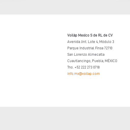
Voilàp Mexico S de RL de CV
Avenida Jint. Lote 4, Módulo 3
Parque Industrial Finsa 72710
San Lorenzo Almecatla
Cuautlancingo, Puebla, MÉXICO
Tno. +52 222 273 0718
info.mx@voilap.com