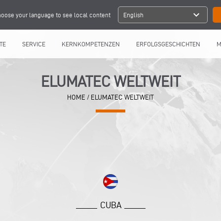
expand_more
oose your language to see local content
English
TE
SERVICE
KERNKOMPETENZEN
ERFOLGSGESCHICHTEN
M
ELUMATEC WELTWEIT
HOME
/
ELUMATEC WELTWEIT
CUBA