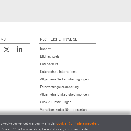
 AUF
RECHTLICHE HINWEISE
Imprint
Bildnachweis
Datenschutz
Datenschutz international
Allgemeine Verkaufsbedingungen
Fernwartungsvereinbarung
Allgemeine Einkaufsbedingungen
Cookie-Einstellungen
Verhaltenskodex für Lieferanten
e Zwecke verwendet werden, wie in der
Cookie-Richtlinie angegeben
.
m Sie auf "Alle Cookies akzeptieren" klicken, stimmen Sie der