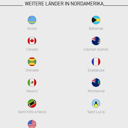
WEITERE LÄNDER IN NORDAMERIKA
Aruba
Bahamas
Canada
Cayman Islands
Grenada
Guadalupa
Mexico
Montserrat
Saint Kitts e Nevis
Saint Lucia