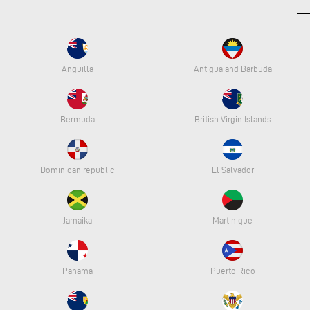
Anguilla
Antigua and Barbuda
Bermuda
British Virgin Islands
Dominican republic
El Salvador
Jamaika
Martinique
Panama
Puerto Rico