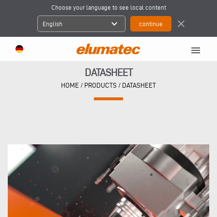
Choose your language to see local content
expand_more
close
English
menu
DATASHEET
HOME
/ PRODUCTS / DATASHEET