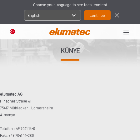
Choose your language to see local content
expand_more
close
English
menu
KÜNYE
elumatec AG
Pinacher Straße 61
75417 Mühlacker - Lomersheim
Almanya
Telefon +49 7041 14-0
Faks +49 7041 14-280