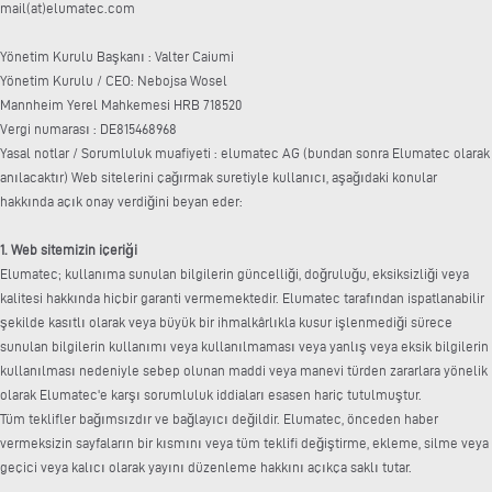
mail(at)elumatec.com
Yönetim Kurulu Başkanı : Valter Caiumi
Yönetim Kurulu / CEO: Nebojsa Wosel
Mannheim Yerel Mahkemesi HRB 718520
Vergi numarası : DE815468968
Yasal notlar / Sorumluluk muafiyeti : elumatec AG (bundan sonra Elumatec olarak
anılacaktır) Web sitelerini çağırmak suretiyle kullanıcı, aşağıdaki konular
hakkında açık onay verdiğini beyan eder:
1. Web sitemizin içeriği
Elumatec; kullanıma sunulan bilgilerin güncelliği, doğruluğu, eksiksizliği veya
kalitesi hakkında hiçbir garanti vermemektedir. Elumatec tarafından ispatlanabilir
şekilde kasıtlı olarak veya büyük bir ihmalkârlıkla kusur işlenmediği sürece
sunulan bilgilerin kullanımı veya kullanılmaması veya yanlış veya eksik bilgilerin
kullanılması nedeniyle sebep olunan maddi veya manevi türden zararlara yönelik
olarak Elumatec'e karşı sorumluluk iddiaları esasen hariç tutulmuştur.
Tüm teklifler bağımsızdır ve bağlayıcı değildir. Elumatec, önceden haber
vermeksizin sayfaların bir kısmını veya tüm teklifi değiştirme, ekleme, silme veya
geçici veya kalıcı olarak yayını düzenleme hakkını açıkça saklı tutar.