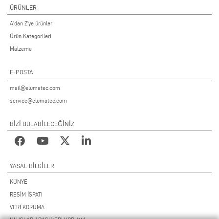
ÜRÜNLER
A'dan Z'ye ürünler
Ürün Kategorileri
Malzeme
E-POSTA
mail@elumatec.com
service@elumatec.com
BİZİ BULABİLECEĞİNİZ
YASAL BILGILER
KÜNYE
RESİM İSPATI
VERİ KORUMA