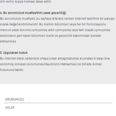
izin verilir, kopya nüshası talep edilir.
4. Bu sorumluluk muafiyetinin yasal geçerliliği
Bu sorumluluk muafiyeti, bu sayfaya referans verilen internet teklifinin bir parçası
olarak değerlendirilmelidir. Bu metnin bölümleri veya her bir formülasyonu
mevcut yasal duruma uymuyorsa, artık uymuyorsa veya tam olarak uymuyorsa,
dokümanın geri kalan bölümleri içerik ve geçerlilik bakımından bundan
etkilenmez.
5. Uygulanan hukuk
Bu internet sitesi nedeniyle ortaya çıkan anlaşmazlıklar, elumatec'e karşı öne
sürülmüş olmaları durumunda Maulbronn Mahkemesi ile birlikte Alman
hukukuna tabidir.
GRUBUMUZU
VOILÀP