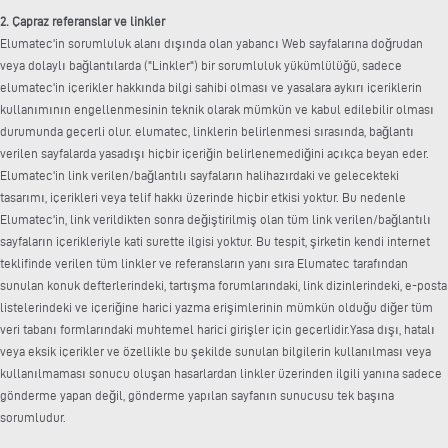
2. Çapraz referanslar ve linkler
Elumatec'in sorumluluk alanı dışında olan yabancı Web sayfalarına doğrudan
veya dolaylı bağlantılarda ("Linkler") bir sorumluluk yükümlülüğü, sadece
elumatec'in içerikler hakkında bilgi sahibi olması ve yasalara aykırı içeriklerin
kullanımının engellenmesinin teknik olarak mümkün ve kabul edilebilir olması
durumunda geçerli olur. elumatec, linklerin belirlenmesi sırasında, bağlantı
verilen sayfalarda yasadışı hiçbir içeriğin belirlenemediğini açıkça beyan eder.
Elumatec'in link verilen/bağlantılı sayfaların halihazırdaki ve gelecekteki
tasarımı, içerikleri veya telif hakkı üzerinde hiçbir etkisi yoktur. Bu nedenle
Elumatec'in, link verildikten sonra değiştirilmiş olan tüm link verilen/bağlantılı
sayfaların içerikleriyle kati surette ilgisi yoktur. Bu tespit, şirketin kendi internet
teklifinde verilen tüm linkler ve referansların yanı sıra Elumatec tarafından
sunulan konuk defterlerindeki, tartışma forumlarındaki, link dizinlerindeki, e-posta
listelerindeki ve içeriğine harici yazma erişimlerinin mümkün olduğu diğer tüm
veri tabanı formlarındaki muhtemel harici girişler için geçerlidir.Yasa dışı, hatalı
veya eksik içerikler ve özellikle bu şekilde sunulan bilgilerin kullanılması veya
kullanılmaması sonucu oluşan hasarlardan linkler üzerinden ilgili yanına sadece
gönderme yapan değil, gönderme yapılan sayfanın sunucusu tek başına
sorumludur.