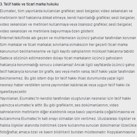
3. Telif hakkı ve ticari marka hukuku
Elumatec, tüm yayınlarda kullanılan grafikler, sesli belgeler, video sekansları ve
metinlerin telif haklarına dikkat etmeye, kendi hazırladığı grafikler, sesli belgeler,
video sekansları ve metinleri kullanmaya veya lisanssız grafikler, sesli belgeler,
video sekansları ve metinlere başvurmaya özen gösterir.
İnternet teklifinde adı geçen ve muhtemelen üçüncü şahıslar tarafından korunan
tüm markalar ve ticari markalar, sınırlama olmaksızın her geçerli ticari marka
kanununun belirlemelerine ve ilgili kayıtlı sahiplerinin mülkiyet haklarına tabidir.
Sadece sözünün edilmesinden dolayı ticari markaların üçüncü şahısların
haklarıyla korunmadığı sonucu çıkarılamaz! Ancak ilgili sayfalarda üçüncü şahıs
telif haklarıyla korunan bir grafik, ses veya metin varsa, telif hakkı yazar tarafından
belirlenemez. Bu gibi istem dışı bir telif hakkı ihlali durumunda yazar ilgili
nesneyi haber verdikten sonra yayınından kaldıracak veya uygun telif hakkı ile
işaretleyecektir.
Yayınlanan, Elumatec'in kendisi tarafından oluşturulan nesneler için telif hakkı
yalnızca elumatec'e aittir. Bu gibi grafiklerin, ses dokümanlarının, video
sahnelerinin metinlerin diğer elektronik veya basılı yayınlarda çoğaltılmasına ve
kullanımına Elumatec'in kati onayı olmadan izin verilmez. Uluslararası ilişkiler ve
halkla ilişkiler alanında indirilmek üzere kullanıma sunulan dokümanlar (özellikle
fotoğraflar, amaca özel ve basın bildirileri) bundan müstesnadır. Kopyalanmasına