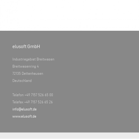
elusoft GmbH
Industriegebiet Breitwasen
Breitwasenring 4
72135 Dettenhausen
Deutschland
Telefon +49 7157 526 65 00
Telefax +49 7157 526 65 26
info@elusoft.de
www.elusoft.de