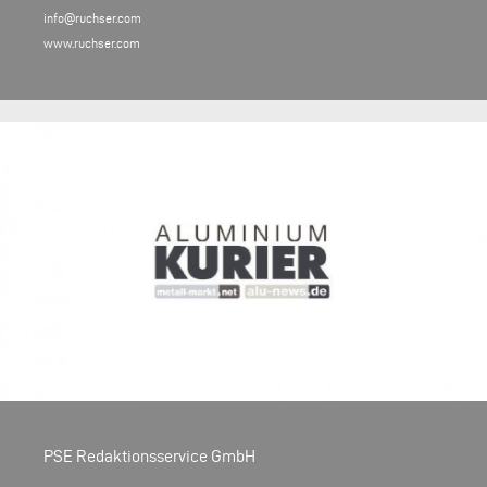
info@ruchser.com
www.ruchser.com
PSE Redaktionsservice GmbH