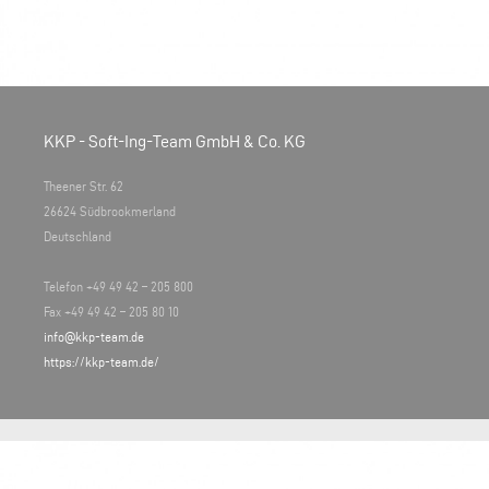
KKP - Soft-Ing-Team GmbH & Co. KG
Theener Str. 62
26624 Südbrookmerland
Deutschland
Telefon +49 49 42 – 205 800
Fax +49 49 42 – 205 80 10
info@kkp-team.de
https://kkp-team.de/