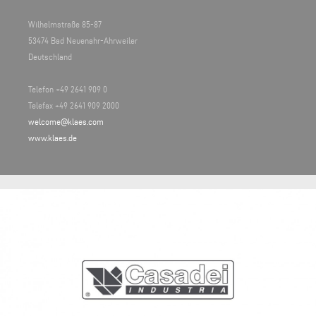
Wilhelmstraße 85-87
53474 Bad Neuenahr-Ahrweiler
Deutschland
Telefon +49 2641 909 0
Telefax +49 2641 909 2000
welcome@klaes.com
www.klaes.de