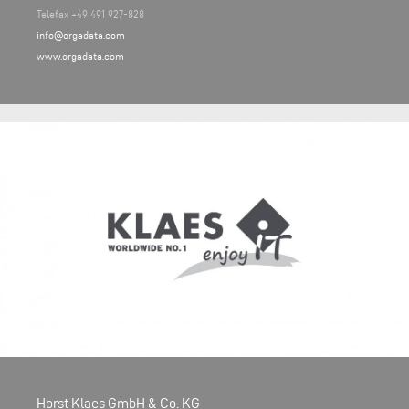
Telefax +49 491 927-828
info@orgadata.com
www.orgadata.com
Horst Klaes GmbH & Co. KG