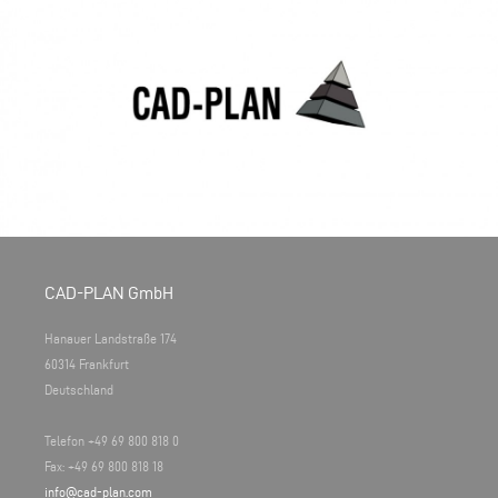
CAD-PLAN GmbH
Hanauer Landstraße 174
60314 Frankfurt
Deutschland
Telefon +49 69 800 818 0
Fax: +49 69 800 818 18
info@cad-plan.com