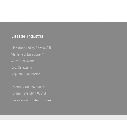
Casadei Industria
Manufactured by Samec S.R.L.
Via Tane di Baragone, 11
47899 Serravalle
Loc. Galazzano
Republik San Marino
Telefon +378 0549 900720
Telefax +378 0549 905155
www.casadei-industria.com