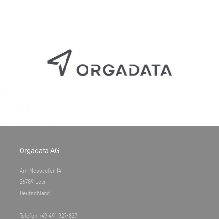
Orgadata AG
Am Nesseufer 14
26789 Leer
Deutschland
Telefon +49 491 927-827