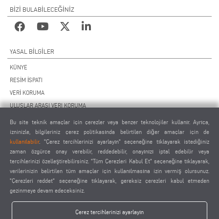
BİZİ BULABİLECEĞİNİZ
YASAL BILGILER
KÜNYE
RESİM İSPATI
VERİ KORUMA
ULUSLAR ARASI VERI KORUMA
GENEL ÇALIŞMA KOŞULLARI
Bu site teknik amaçlar için çerezler veya benzer teknolojiler kullanır. Ayrıca,
UZAKTAN BAKIM SÖZLEŞMESİ
izninizle, bilgileriniz çerez politikasında belirtilen diğer amaçlar için de
kullanılabilir
. "Çerez tercihlerinizi ayarlayın" seçeneğine tıklayarak istediğiniz
ÇEREZ AYARLARI
zaman özgürce onay verebilir, reddedebilir, onayınızı iptal edebilir veya
TEDARİKÇİLER DAVRANIŞ KURALLARI
tercihlerinizi özelleştirebilirsiniz. "Tüm Çerezleri Kabul Et" seçeneğine tıklayarak,
verilerinizin belirtilen tüm amaçlar için kullanılmasına izin vermiş olursunuz.
"Çerezleri reddet" seçeneğine tıklayarak, gereksiz çerezleri kabul etmeden
gezinmeye devam edeceksiniz.
Çerez tercihlerinizi ayarlayın