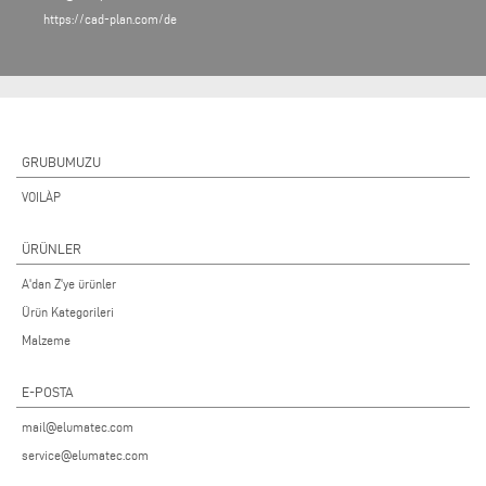
https://cad-plan.com/de
GRUBUMUZU
VOILÀP
ÜRÜNLER
A'dan Z'ye ürünler
Ürün Kategorileri
Malzeme
E-POSTA
mail@elumatec.com
service@elumatec.com