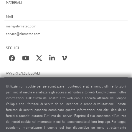
MATERIALI
MAIL
mail@elumatec.com
service@elumatec.com
SEGUICI
AVVERTENZE LEGALI
NOTE LEGALI
Utilizziamo i cookie per personalizzare i contenuti e gli annunci, offrire funzioni
MATERIALE GRAFICO
per i social media e analizzare gli accessi al nostro sito web. Condividiamo inoltre
PROTEZIONE DEI DATI
informazioni sull'utilizzo del nostro sito web con le società affiliate del Gruppo
Voilàp e con i fornitori di servizi da noi incaricati a scopo di valutazione. I nostri
PROTEZIONE DEI DATI INTERNAZIONALE
fornitori di servizi possono combinare queste informazioni con altri dati da te
CONDIZIONI GENERALI DI VENDITA
forniti o raccolti durante l'utilizzo dei servizi. Esprimi il tuo consenso all'utilizzo
CONTRATTO DI MANUTENZIONE REMOTA
dei nostri cookie nel momento in cui hai acconsentito al loro impiego. Per legge,
possiamo memorizzare i cookie sul tuo dispositivo se sono strettamente
IMPOSTAZIONE COOKIES