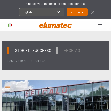
Choose your language to see local content
expand_more
close
English
menu
STORIE DI SUCCESSO
ARCHIVIO
/
HOME
STORIE DI SUCCESSO