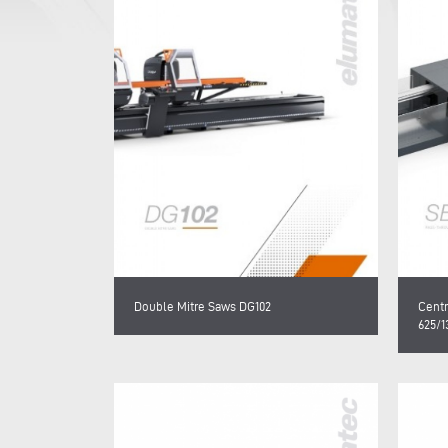
Double Mitre Saws DG102
Centr
625/1