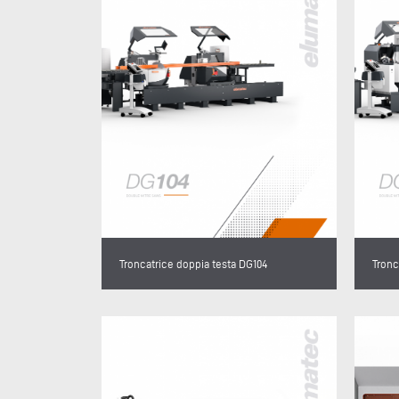
Troncatrice doppia testa DG104
Tronc