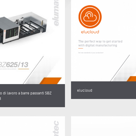
elucloud
o di lavoro a barre passanti SBZ
3