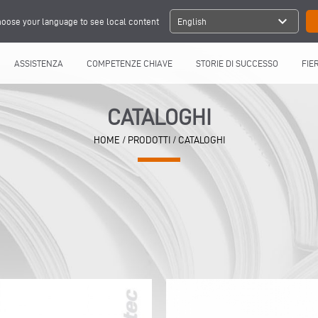
expand_more
oose your language to see local content
English
ASSISTENZA
COMPETENZE CHIAVE
STORIE DI SUCCESSO
FIE
CATALOGHI
HOME
/ PRODOTTI / CATALOGHI