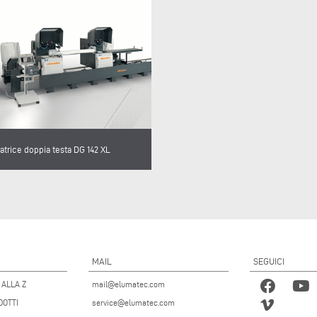
atrice doppia testa DG 142 XL
MAIL
SEGUICI
 ALLA Z
mail@elumatec.com
DOTTI
service@elumatec.com