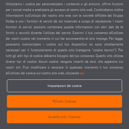
Utilizziamo i cookie per personalizzare i contenuti e gli annunci, offrire funzioni
per i social media e analizzare gli accessi al nostro sito web. Condividiamo inoltre
Attenzione, se non visualizzi correttamente il video, è
necessario accettare i cookie social. desideri accettarli ora?
informazioni sull'utilizzo del nostro sito web con le società affiliate del Gruppo
Voilàp e con i fornitori di servizi da noi incaricati a scopo di valutazione. I nostri
fornitori di servizi possono combinare queste informazioni con altri dati da te
Accetta i cookie Social
forniti o raccolti durante l'utilizzo dei servizi. Esprimi il tuo consenso all'utilizzo
dei nostri cookie nel momento in cui hai acconsentito al loro impiego. Per legge,
possiamo memorizzare i cookie sul tuo dispositivo se sono strettamente
necessari per il funzionamento di questo sito [categoria “cookie tecnici”]. Per
tutti gli altri tipi di cookie abbiamo bisogno del tuo consenso. Questo sito utilizza
diversi tipi di cookie. Alcuni cookie vengono inseriti da terzi che appaiono sui
nostri siti. Puoi modificare o revocare in qualsiasi momento il tuo consenso
keyboard_arrow_left
keyboard_arrow_right
all'utilizzo dei cookie sul nostro sito web, cliccando
qui
Impostazioni dei cookie
Rifiuta i Cookies
Accetta tutti i Cookies