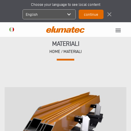
Choose your language to see local content
expand_more
close
English
menu
MATERIALI
HOME
/
MATERIALI