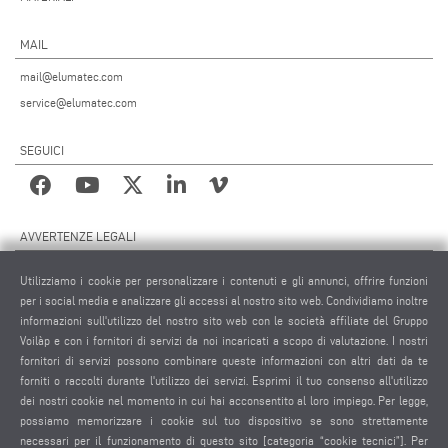
MAIL
mail@elumatec.com
service@elumatec.com
SEGUICI
AVVERTENZE LEGALI
NOTE LEGALI
Utilizziamo i cookie per personalizzare i contenuti e gli annunci, offrire funzioni
MATERIALE GRAFICO
per i social media e analizzare gli accessi al nostro sito web. Condividiamo inoltre
informazioni sull'utilizzo del nostro sito web con le società affiliate del Gruppo
PROTEZIONE DEI DATI
Voilàp e con i fornitori di servizi da noi incaricati a scopo di valutazione. I nostri
PROTEZIONE DEI DATI INTERNAZIONALE
fornitori di servizi possono combinare queste informazioni con altri dati da te
CONDIZIONI GENERALI DI VENDITA
forniti o raccolti durante l'utilizzo dei servizi. Esprimi il tuo consenso all'utilizzo
CONTRATTO DI MANUTENZIONE REMOTA
dei nostri cookie nel momento in cui hai acconsentito al loro impiego. Per legge,
possiamo memorizzare i cookie sul tuo dispositivo se sono strettamente
IMPOSTAZIONE COOKIES
necessari per il funzionamento di questo sito [categoria “cookie tecnici”]. Per