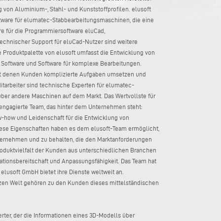
 von Aluminium-, Stahl- und Kunststoffprofilen. elusoft
tware für elumatec-Stabbearbeitungsmaschinen, die eine
re für die Programmiersoftware eluCad,
chnischer Support für eluCad-Nutzer sind weitere
 Produktpalette von elusoft umfasst die Entwicklung von
r Software und Software für komplexe Bearbeitungen.
mit denen Kunden komplizierte Aufgaben umsetzen und
itarbeiter sind technische Experten für elumatec-
er andere Maschinen auf dem Markt. Das Wertvollste für
 engagierte Team, das hinter dem Unternehmen steht:
ow-how und Leidenschaft für die Entwicklung von
iese Eigenschaften haben es dem elusoft-Team ermöglicht,
bernehmen und zu behalten, die den Marktanforderungen
oduktvielfalt der Kunden aus unterschiedlichen Branchen
vationsbereitschaft und Anpassungsfähigkeit. Das Team hat
elusoft GmbH bietet ihre Dienste weltweit an.
zen Welt gehören zu den Kunden dieses mittelständischen
rter, der die Informationen eines 3D-Modells über