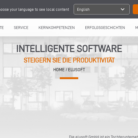
expand_more
oose your language to see local content
English
TE
SERVICE
KERNKOMPETENZEN
ERFOLGSGESCHICHTEN
M
INTELLIGENTE SOFTWARE
STEIGERN SIE DIE PRODUKTIVITÄT
HOME
/ ELUSOFT
Die elusoft GmbH ist ein Tochteruntern