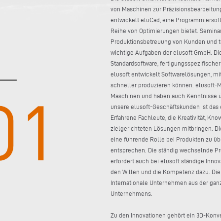
von Maschinen zur Präzisionsbearbeitung
entwickelt eluCad, eine Programmiersof
Reihe von Optimierungen bietet. Semina
Produktionsbetreuung von Kunden und te
wichtige Aufgaben der elusoft GmbH. Die
Standardsoftware, fertigungsspezifische
elusoft entwickelt Softwarelösungen, 
schneller produzieren können. elusoft-M
Maschinen und haben auch Kenntnisse üb
unsere elusoft-Geschäftskunden ist das
Erfahrene Fachleute, die Kreativität, Kn
zielgerichteten Lösungen mitbringen. D
eine führende Rolle bei Produkten zu ü
entsprechen. Die ständig wechselnde Pr
erfordert auch bei elusoft ständige Inno
den Willen und die Kompetenz dazu. Die 
Internationale Unternehmen aus der gan
Unternehmens.
Zu den Innovationen gehört ein 3D-Konve